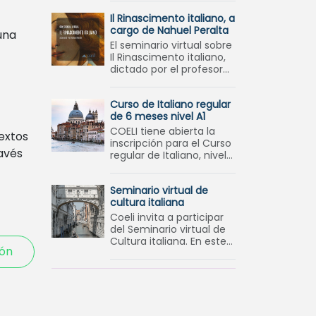
Taller de Italiano B2,
Il Rinascimento italiano, a
orientado a estudiantes
cargo de Nahuel Peralta
que hayan
una
El seminario virtual sobre
Il Rinascimento italiano,
dictado por el profesor
Nahuel Peralta, propone
un recorrido por uno de
Curso de Italiano regular
los períodos más brillant
de 6 meses nivel A1
COELI tiene abierta la
extos
inscripción para el Curso
ravés
regular de Italiano, nivel
A1. Este programa anual
tiene como objetivo
Seminario virtual de
principal el desarrollo de
cultura italiana
las
Coeli invita a participar
del Seminario virtual de
Cultura italiana. En este
ión
se desarrollará temas de
arte, recorriendo las
grandes características
y