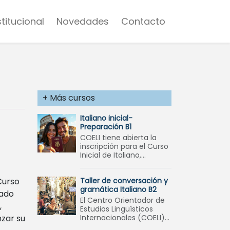
stitucional
Novedades
Contacto
+ Más cursos
Italiano inicial-
Preparación B1
COELI tiene abierta la
inscripción para el Curso
Inicial de Italiano,
especialmente diseñado
para quienes deseen
Curso
Taller de conversación y
rendir el examen
gramática Italiano B2
internacional B1 oto
tado
El Centro Orientador de
,
Estudios Lingüísticos
zar su
Internacionales (COELI)
abre la inscripción al